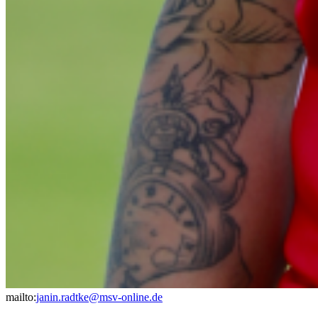
mailto:
janin.radtke@msv-online.de